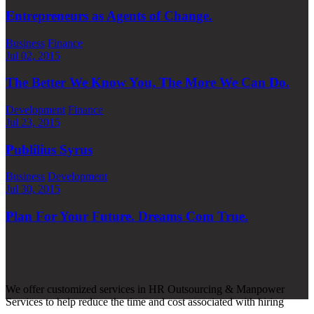
Entrepreneurs as Agents of Change.
Business
Finance
Jul 02, 2015
The Better We Know You, The More We Can Do.
Development
Finance
Jul 23, 2015
Publilius Syrus
Business
Development
Jul 30, 2015
Plan For Your Future. Dreams Com True.
We offer customized services in HR Outsourcing & Manpower
Services to help reduce the time and cost associated with hiring