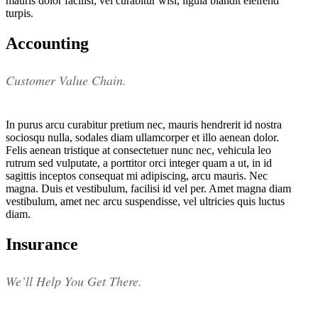
mauris dolor facilisi, vel curabitur wisi, ligula blandit eleifend
turpis.
Accounting
Customer Value Chain.
In purus arcu curabitur pretium nec, mauris hendrerit id nostra
sociosqu nulla, sodales diam ullamcorper et illo aenean dolor.
Felis aenean tristique at consectetuer nunc nec, vehicula leo
rutrum sed vulputate, a porttitor orci integer quam a ut, in id
sagittis inceptos consequat mi adipiscing, arcu mauris. Nec
magna. Duis et vestibulum, facilisi id vel per. Amet magna diam
vestibulum, amet nec arcu suspendisse, vel ultricies quis luctus
diam.
Insurance
We’ll Help You Get There.