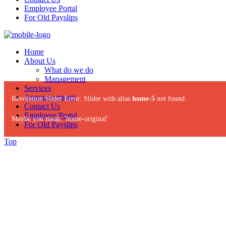
Employee Portal
For Old Payslips
Home
About Us
What do we do
Management
Services
Announcements
Revolution Slider Error: Slider with alias
home-5
not found.
Contact Us
Employee Portal
Maybe you mean: 'home-original'
For Old Payslips
Top