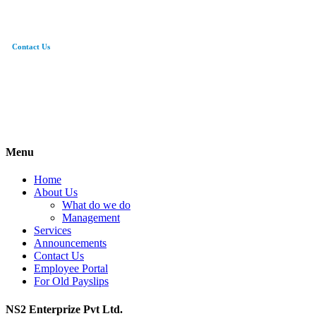
Contact Us
0308-5015012
hr@ns2entp.com.pk
95/3 Sarwar Road Cantt. Lahore
Menu
Home
About Us
What do we do
Management
Services
Announcements
Contact Us
Employee Portal
For Old Payslips
NS2 Enterprize Pvt Ltd.