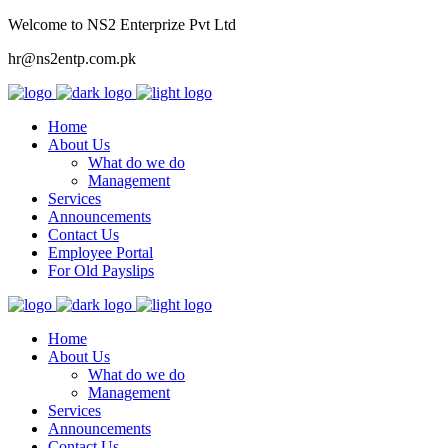
Welcome to NS2 Enterprize Pvt Ltd
hr@ns2entp.com.pk
Home
About Us
What do we do
Management
Services
Announcements
Contact Us
Employee Portal
For Old Payslips
Home
About Us
What do we do
Management
Services
Announcements
Contact Us